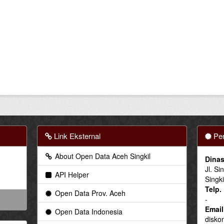
Link Eksternal
Pen
About Open Data Aceh Singkil
Dinas
Jl. Si
API Helper
Singki
Telp.
Open Data Prov. Aceh
-
Email
Open Data Indonesia
disko