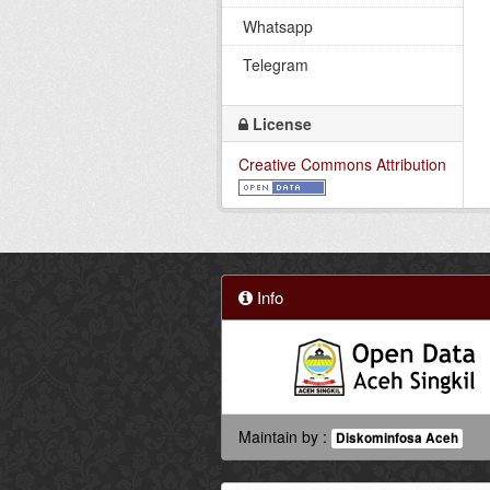
Whatsapp
Telegram
License
Creative Commons Attribution
Info
Maintain by :
Diskominfosa Aceh