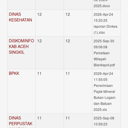
2025.docx
DINAS
12
12
2026-Apr-24
KESEHATAN
15:20:25
laporan Dinkes
(1).xlsx
DISKOMINFO
12
12
2025-Sep-30
KAB ACEH
09:06:08
SINGKIL
Pemetaan
Wilayah
Blankspot.pdf
BPKK
11
11
2026-Apr-24
11:55:05
Penerimaan
Pajak Mineral
Bukan Logam
dan Batuan
2025.xls
DINAS
11
11
2025-Sep-08
PERPUSTAK
10:59:23