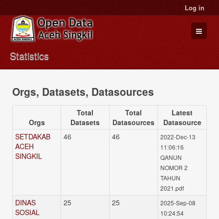
Log in
Statistics
Datasets
Organizations
Orgs, Datasets, Datasources
Groups
About
Total
Total
Latest
Orgs
Datasets
Datasources
Datasource
SETDAKAB
46
46
2022-Dec-13
ACEH
11:06:16
SINGKIL
QANUN
NOMOR 2
TAHUN
2021.pdf
DINAS
25
25
2025-Sep-08
SOSIAL
10:24:54