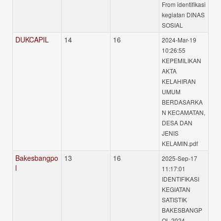
From identifikasi
kegiatan DINAS
SOSIAL
DUKCAPIL
14
16
2024-Mar-19
10:26:55
KEPEMILIKAN
AKTA
KELAHIRAN
UMUM
BERDASARKA
N KECAMATAN,
DESA DAN
JENIS
KELAMIN.pdf
Bakesbangpo
13
16
2025-Sep-17
l
11:17:01
IDENTIFIKASI
KEGIATAN
SATISTIK
BAKESBANGP
OL 2024-