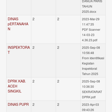
DANUA PARIS
TAHUN
2025.docx
DINAS
2
2
2023-Mar-29
pERTANAHA
11:47:35
N
PDF Scanner
14-03-23
4.36.23.pdf
INSPEKTORA
2
2
2025-Sep-08
T
10:56:48
From Identifikasi
Kegiatan
Inspektorat
Tahun 2025
DPRK KAB.
2
2
2025-Sep-08
ACEH
10:36:30
SINGKIL
SEKRATARIAT
DPRK.pdf
DINAS PUPR
2
2
2023-Apr-03
09:43:26