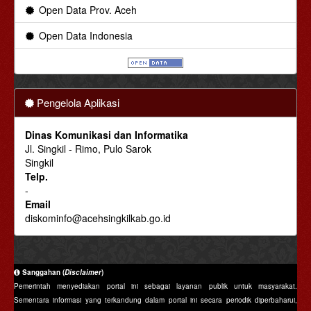
Open Data Prov. Aceh
Open Data Indonesia
Pengelola Aplikasi
Dinas Komunikasi dan Informatika
Jl. Singkil - Rimo, Pulo Sarok
Singkil
Telp.
-
Email
diskominfo@acehsingkilkab.go.id
Sanggahan (
Disclaimer
)
Pemerintah menyediakan portal ini sebagai layanan publik untuk masyarakat.
Sementara informasi yang terkandung dalam portal ini secara periodik diperbaharui,