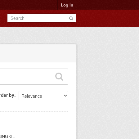
Log in
rder by
SINGKIL