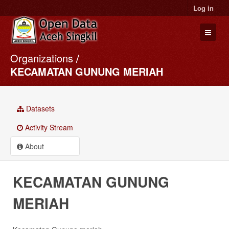
Log in
Organizations
Datasets
KECAMATAN GUNUNG MERIAH
Organizations
Groups
Datasets
About
Activity Stream
About
KECAMATAN GUNUNG
MERIAH