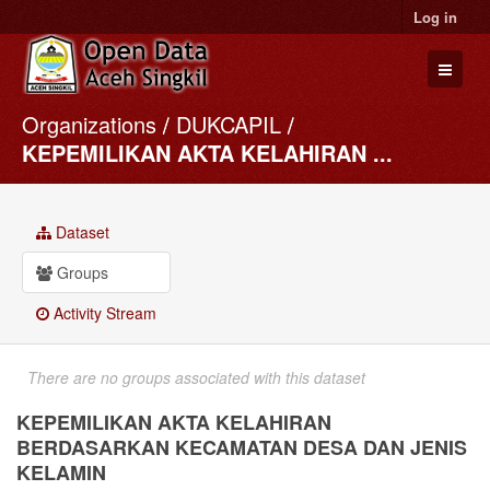
Log in
Organizations
DUKCAPIL
Datasets
KEPEMILIKAN AKTA KELAHIRAN ...
Organizations
Groups
Dataset
About
Groups
Activity Stream
There are no groups associated with this dataset
KEPEMILIKAN AKTA KELAHIRAN
BERDASARKAN KECAMATAN DESA DAN JENIS
KELAMIN