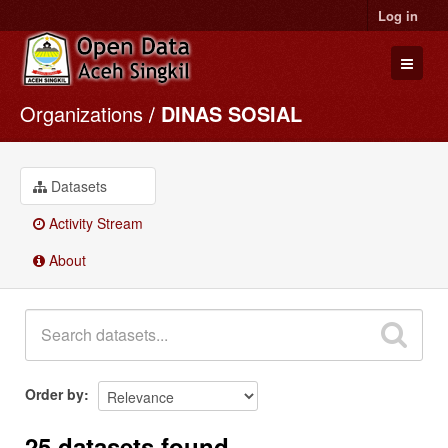
Log in
Organizations
DINAS SOSIAL
Datasets
Organizations
Groups
Datasets
About
Activity Stream
About
Order by
25 datasets found