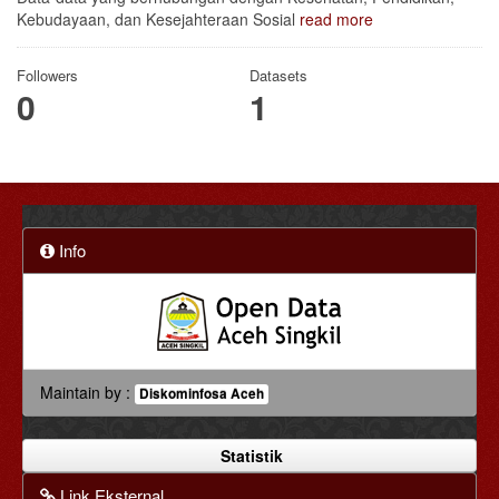
Kebudayaan, dan Kesejahteraan Sosial
read more
Followers
Datasets
0
1
Info
Maintain by :
Diskominfosa Aceh
Statistik
Link Eksternal