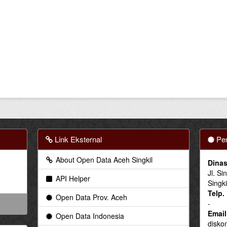
Link Eksternal
Pen
About Open Data Aceh Singkil
Dinas
Jl. Si
API Helper
Singki
Telp.
Open Data Prov. Aceh
-
Email
Open Data Indonesia
disko