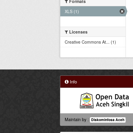
Formats
XLS (1)
Licenses
Creative Commons At... (1)
Info
Maintain by :
Diskominfosa Aceh