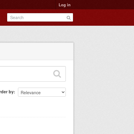
Log in
rder by