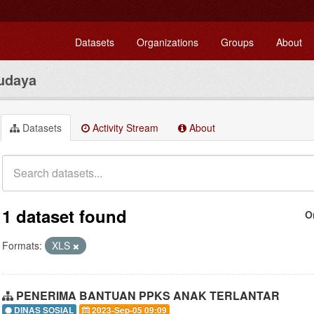
Datasets
Organizations
Groups
About
udaya
Datasets
Activity Stream
About
1 dataset found
O
Formats:
XLS
PENERIMA BANTUAN PPKS ANAK TERLANTAR
DINAS SOSIAL
2023-Sep-05 09:09