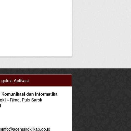
gelola Aplikasi
 Komunikasi dan Informatika
ngkil - Rimo, Pulo Sarok
l
minfo@acehsingkilkab.go.id