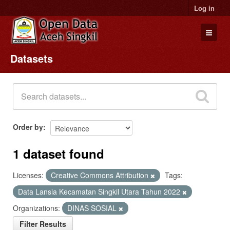
Log in
Datasets
Datasets
Organizations
Groups
About
Order by
1 dataset found
Licenses:
Creative Commons Attribution
Tags:
Data Lansia Kecamatan Singkil Utara Tahun 2022
Organizations:
DINAS SOSIAL
Filter Results