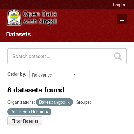
Log in
Datasets
Datasets
Organizations
Groups
About
Order by
8 datasets found
Organizations:
Bakesbangpol
Groups:
Politik dan Hukum
Filter Results