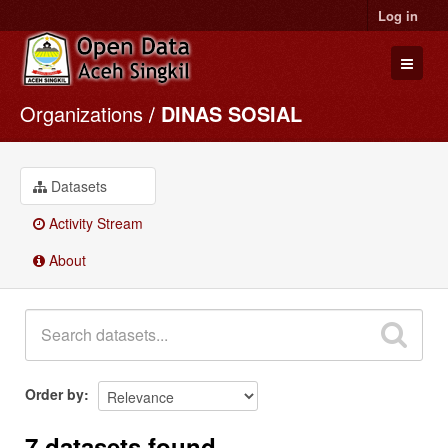
Log in
Organizations
DINAS SOSIAL
Datasets
Organizations
Groups
Datasets
About
Activity Stream
About
Order by
7 datasets found