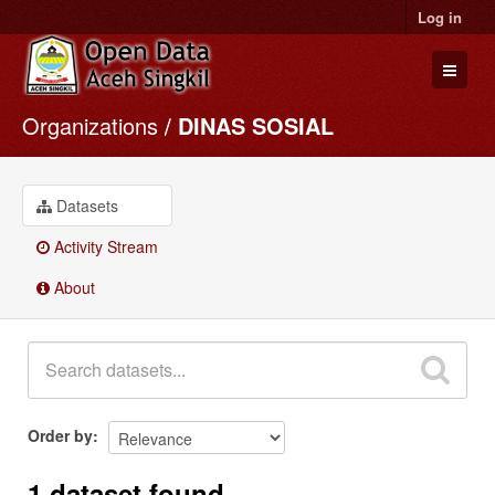
Log in
Organizations
DINAS SOSIAL
Datasets
Organizations
Groups
Datasets
About
Activity Stream
About
Order by
1 dataset found