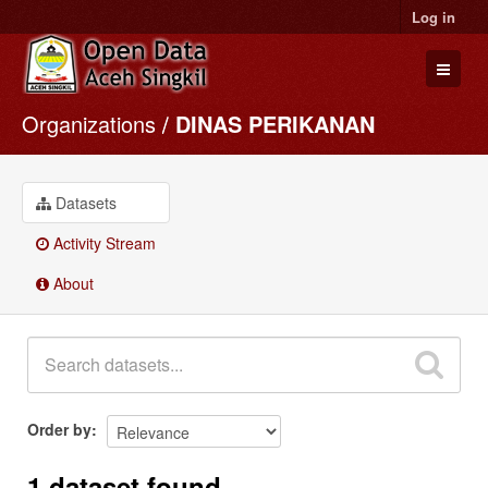
Log in
Organizations
DINAS PERIKANAN
Datasets
Organizations
Groups
Datasets
About
Activity Stream
About
Order by
1 dataset found