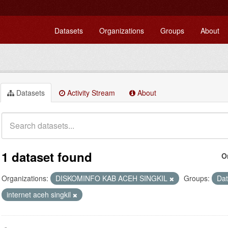
Datasets
Organizations
Groups
About
Datasets
Activity Stream
About
1 dataset found
O
Organizations:
DISKOMINFO KAB ACEH SINGKIL
Groups:
Da
internet aceh singkil