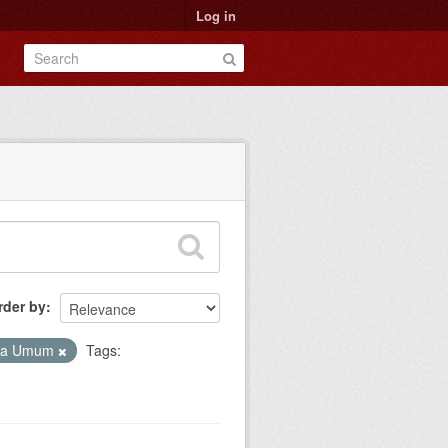
Log in
rder by
ta Umum
Tags: