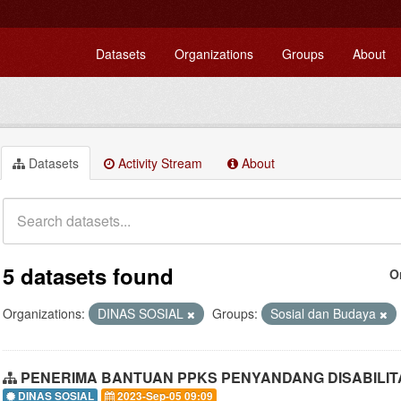
Datasets
Organizations
Groups
About
Datasets
Activity Stream
About
5 datasets found
O
Organizations:
DINAS SOSIAL
Groups:
Sosial dan Budaya
PENERIMA BANTUAN PPKS PENYANDANG DISABILIT
DINAS SOSIAL
2023-Sep-05 09:09