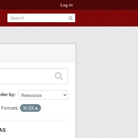
Log in
rder by
Formats:
XLSX
AS