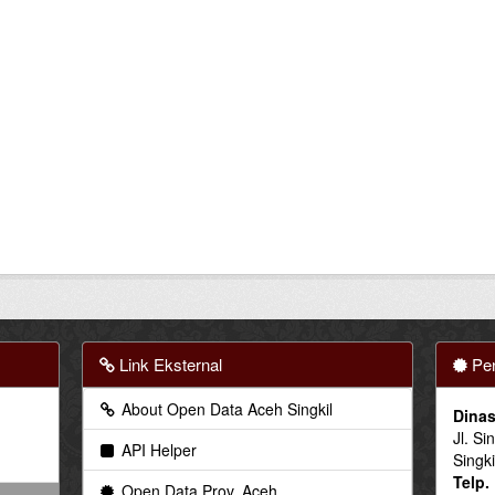
Link Eksternal
Pen
About Open Data Aceh Singkil
Dinas
Jl. Si
API Helper
Singki
Telp.
Open Data Prov. Aceh