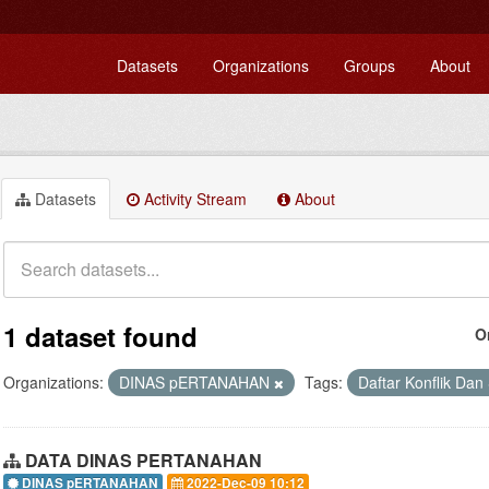
Datasets
Organizations
Groups
About
Datasets
Activity Stream
About
1 dataset found
O
Organizations:
DINAS pERTANAHAN
Tags:
Daftar Konflik Dan
DATA DINAS PERTANAHAN
DINAS pERTANAHAN
2022-Dec-09 10:12