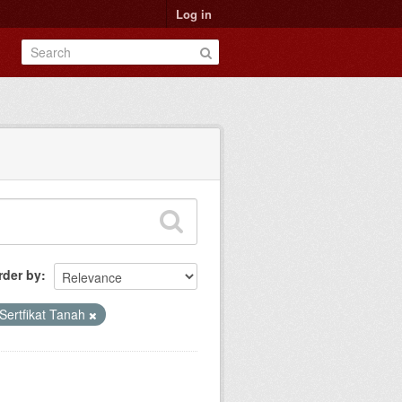
Log in
rder by
 Sertfikat Tanah