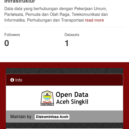
Infrastruktur
Data-data yang berhubungan dengan Pekerjaan Umum,
Pariwisata, Pemuda dan Olah Raga, Telekomunikasi dan
Informatika, Perhubungan dan Transportasi
read more
Followers
Datasets
0
1
Info
Maintain by :
Diskominfosa Aceh