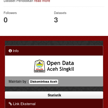
Dataset Pendidikan
read more
Followers
Datasets
0
3
Info
Maintain by :
Diskominfosa Aceh
Statistik
Link Eksternal