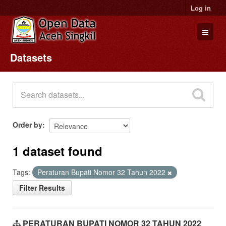
Log in
Datasets
Datasets
Organizations
Groups
About
Order by
1 dataset found
Tags:
Peraturan Bupati Nomor 32 Tahun 2022
Filter Results
PERATURAN BUPATI NOMOR 32 TAHUN 2022