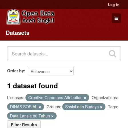
Log in
Datasets
Datasets
Organizations
Groups
About
Order by
1 dataset found
Licenses:
Creative Commons Attribution
Organizations:
DINAS SOSIAL
Groups:
Sosial dan Budaya
Tags:
Data Lansia 80 Tahun
Filter Results