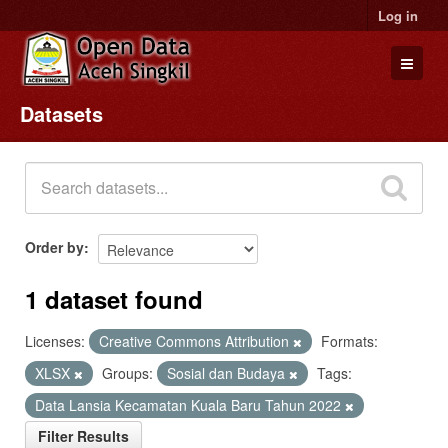
Log in
Datasets
Datasets
Organizations
Groups
About
Order by
1 dataset found
Licenses:
Creative Commons Attribution
Formats:
XLSX
Groups:
Sosial dan Budaya
Tags:
Data Lansia Kecamatan Kuala Baru Tahun 2022
Filter Results