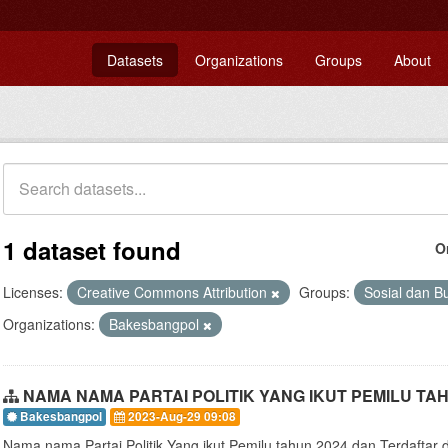
Datasets
Organizations
Groups
About
1 dataset found
O
Licenses:
Creative Commons Attribution
Groups:
Sosial dan 
Organizations:
Bakesbangpol
NAMA NAMA PARTAI POLITIK YANG IKUT PEMILU TAH
Bakesbangpol
2023-Aug-29 09:08
Nama nama Partai Politik Yang ikut Pemilu tahun 2024 dan Terdaftar 