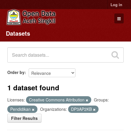
Log in
Datasets
Datasets
Organizations
Groups
About
Order by
1 dataset found
Licenses:
Creative Commons Attribution
Groups:
Pendidikan
Organizations:
DP3AP2KB
Filter Results