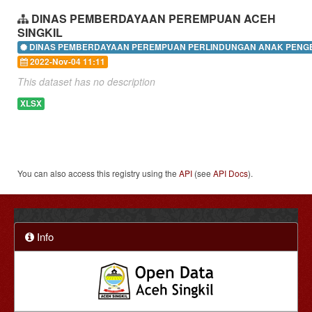
DINAS PEMBERDAYAAN PEREMPUAN ACEH
SINGKIL
DINAS PEMBERDAYAAN PEREMPUAN PERLINDUNGAN ANAK PENGE
2022-Nov-04 11:11
This dataset has no description
XLSX
You can also access this registry using the
API
(see
API Docs
).
Info