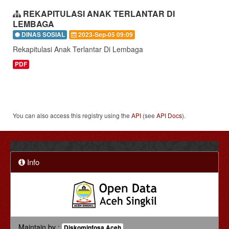
REKAPITULASI ANAK TERLANTAR DI
LEMBAGA
DINAS SOSIAL
2023-Sep-05 09:09
Rekapitulasi Anak Terlantar Di Lembaga
PDF
You can also access this registry using the
API
(see
API Docs
).
Info
Maintain by :
Diskominfosa Aceh