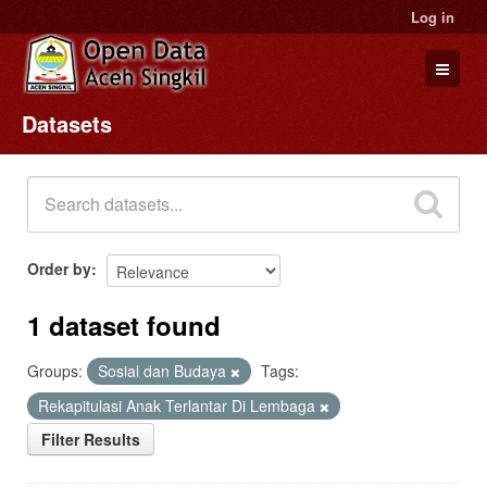
Log in
Datasets
Datasets
Organizations
Groups
About
Order by
1 dataset found
Groups:
Sosial dan Budaya
Tags:
Rekapitulasi Anak Terlantar Di Lembaga
Filter Results