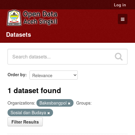
Log in
Datasets
Datasets
Organizations
Groups
About
Order by
1 dataset found
Organizations:
Bakesbangpol
Groups:
Sosial dan Budaya
Filter Results