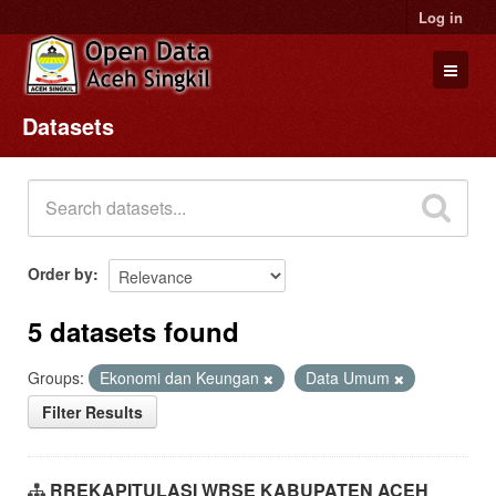
Log in
Datasets
Datasets
Organizations
Groups
About
Order by
5 datasets found
Groups:
Ekonomi dan Keungan
Data Umum
Filter Results
RREKAPITULASI WRSE KABUPATEN ACEH